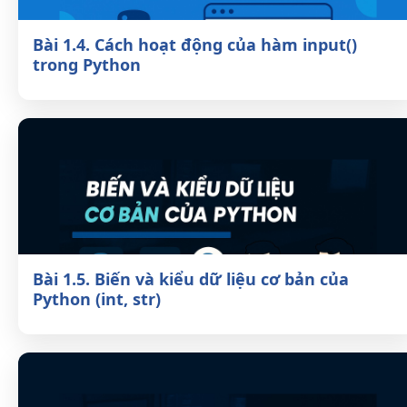
Bài 1.4. Cách hoạt động của hàm input()
trong Python
Bài 1.5. Biến và kiểu dữ liệu cơ bản của
Python (int, str)