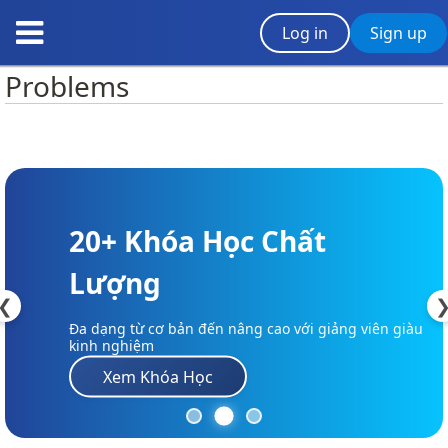
Log in
Sign up
Problems
20+ Khóa Học Chất
Lượng
❮
Đa dạng từ cơ bản đến nâng cao với giảng viên giàu
kinh nghiệm
Xem Khóa Học