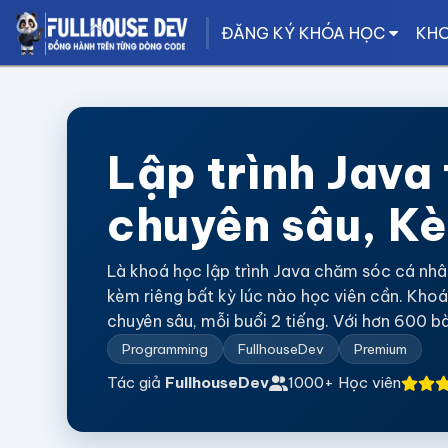
ĐĂNG KÝ KHÓA HỌC
KHO
Lập trình Java
chuyên sâu, Kè
Là khoá học lập trình Java chăm sóc cá nhâ
kèm riêng bất kỳ lúc nào học viên cần. Kho
chuyên sâu, mỗi buổi 2 tiếng. Với hơn 600 bài 
Programming
FullhouseDev
Premium
Tác giả
FullhouseDev
1000+ Học viên