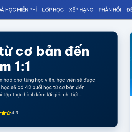
Á HỌC MIỄN PHÍ
LỚP HỌC
XẾP HẠNG
PHẢN HỒI
ĐỀ
 từ cơ bản đến
m 1:1
n hoá cho từng học viên, học viên sẽ được
á học sẽ có 42 buổi học từ cơ bản đến
tập thực hành kèm lời giải chi tiết...
4.9