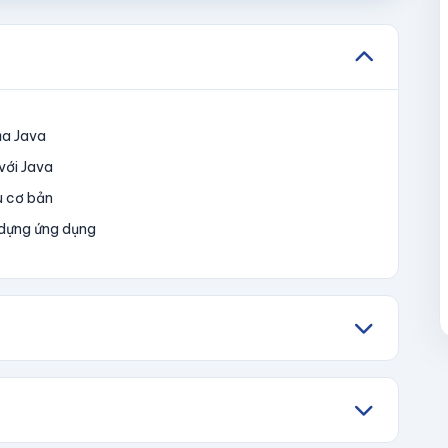
ủa Java
 với Java
u cơ bản
 dựng ứng dụng