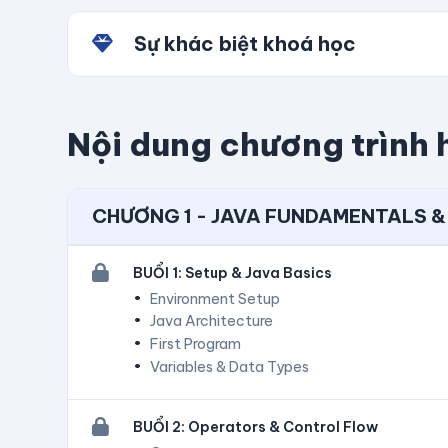
Sự khác biệt khoá học
Nội dung chương trình 
CHƯƠNG 1 - JAVA FUNDAMENTALS 
BUỔI 1: Setup & Java Basics
Environment Setup
Java Architecture
First Program
Variables & Data Types
BUỔI 2: Operators & Control Flow