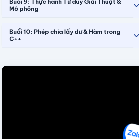
Buổi 9: Thực hành Tư duy Giải Thuật &
Mô phỏng
Buổi 10: Phép chia lấy dư & Hàm trong
C++