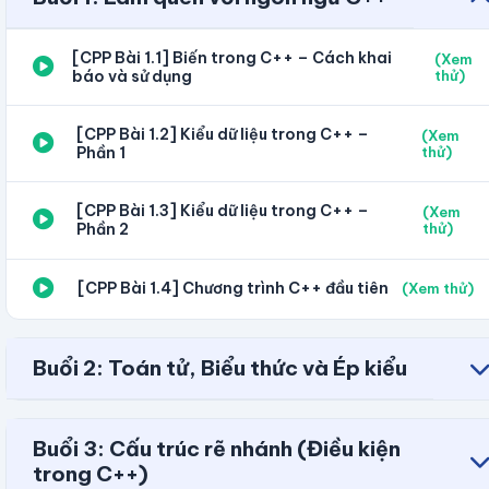
[CPP Bài 1.1] Biến trong C++ – Cách khai
(Xem
báo và sử dụng
thử)
[CPP Bài 1.2] Kiểu dữ liệu trong C++ –
(Xem
Phần 1
thử)
[CPP Bài 1.3] Kiểu dữ liệu trong C++ –
(Xem
Phần 2
thử)
[CPP Bài 1.4] Chương trình C++ đầu tiên
(Xem thử)
Buổi 2: Toán tử, Biểu thức và Ép kiểu
Buổi 3: Cấu trúc rẽ nhánh (Điều kiện
trong C++)